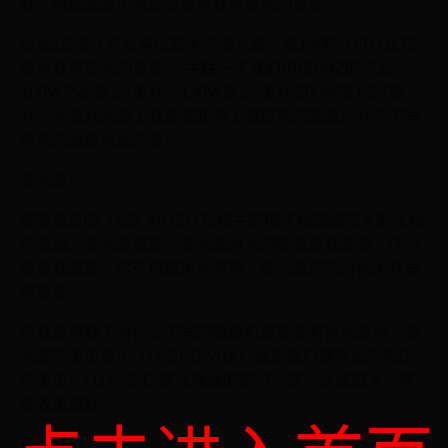
好，而靶面越小则比较容易获得更大的景深。
比如1/2英寸可以有比较大的通光量，而1/4英寸可以比较
容易获得较大的景深。”关联一下我们中维世纪的产品：
100W产品是1/4英寸，130W是1/3英寸,200W是1/2.7英
寸，大家从画面上就能感知到上面提到的靶面尺寸的不同
带来的图像画质的变化。
感光度：
即是通过CCD或CMOS以及相关的电子线路感应入射光线
的强弱。感光度越高，感光面对光的敏感度就越强，快门
速度就越高，这在拍摄运动车辆，夜间监控的时候尤其显
得重要。
这就是解释了为什么不同的摄像机夜视会有很大差别，感
光度的单位是V/LUX-SEC,V(伏）就是我们通常说的电压
的单位，LUX-SEC:是光强弱的单位，这个比值越大，夜
视效果越好。
电子快门：