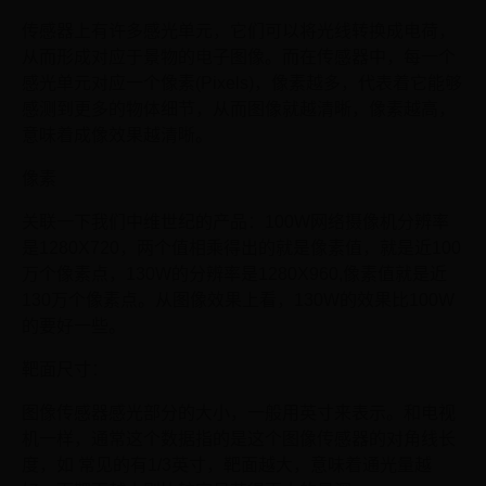
传感器上有许多感光单元，它们可以将光线转换成电荷，
从而形成对应于景物的电子图像。而在传感器中，每一个
感光单元对应一个像素(Pixels)，像素越多，代表着它能够
感测到更多的物体细节，从而图像就越清晰，像素越高，
意味着成像效果越清晰。
像素
关联一下我们中维世纪的产品：100W网络摄像机分辨率
是1280X720，两个值相乘得出的就是像素值，就是近100
万个像素点，130W的分辨率是1280X960,像素值就是近
130万个像素点。从图像效果上看，130W的效果比100W
的要好一些。
靶面尺寸：
图像传感器感光部分的大小，一般用英寸来表示。和电视
机一样，通常这个数据指的是这个图像传感器的对角线长
度，如 常见的有1/3英寸，靶面越大，意味着通光量越