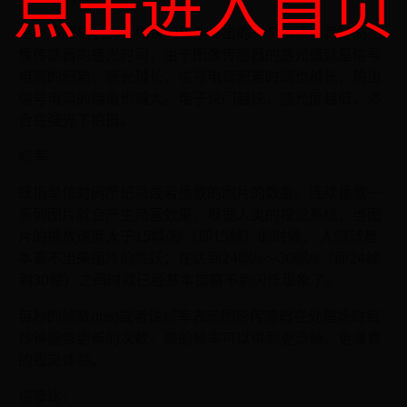
点击进入首页
是比照照相机的机械快门功能提出的一个术语。其控制图
像传感器的感光时间，由于图像传感器的感光值就是信号
电荷的积累，感光越长，信号电荷积累时间也越长，输出
信号电流的幅值也越大。电子快门越快，感光度越低，适
合在强光下拍摄。
帧率：
既指单位时间所记录或者播放的图片的数量。连续播放一
系列图片就会产生动画效果，根据人类的视觉系统，当图
片的播放速度大于15幅/秒（即15帧）的时候， 人眼就基
本看不出来图片的跳跃；在达到24幅/s～30幅/s（即24帧
到30帧）之间时就已经基本觉察不到闪烁现象了。
每秒的帧数(fps)或者说帧率表示图形传感器在处理场时每
秒钟能够更新的次数。高的帧率可以得到更流畅、更逼真
的视觉体验。
信噪比：