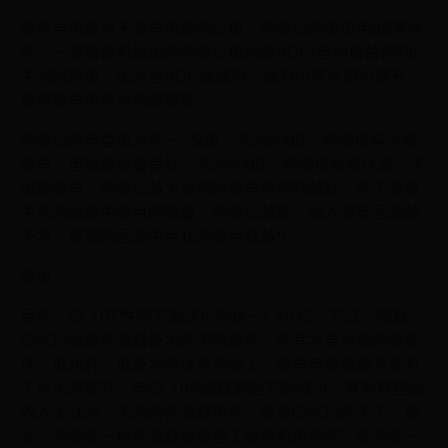
是信号电压对于噪声电压的比值，信噪比的单位用dB来表
示。一般摄像机给出的信噪比值均是AGC(自动增益控制)
关闭时的值，因为当AGC接通时，会对小信号进行提升，
使得噪声电平也相应提高。
信噪比的典型值为45～55dB，若为50dB，则图像有少量
噪声，但图像质量良好；若为60dB，则图像质量优良，不
出现噪声，信噪比越大说明对噪声的控制越好。这个参数
关系的图像中噪点的数量，信噪比越高，给人感觉画面越
干净，夜视的画面中点状的噪点就越少。
结语：
目前，CCD在性能方面还仍然优于CMOS。不过，随着
CMOS图像传感器技术的不断进步，在其本身具备的集成
性、低功耗、低成本的优势基础上，噪声与敏感度方面有
了很大的提升，与CCD传感器差距不断缩小。甚至有些业
内人士认为，未来的传感器市场，应是CMOS的天下。那
么，到底哪一种传感器更适合工业相机市场呢？或者哪一