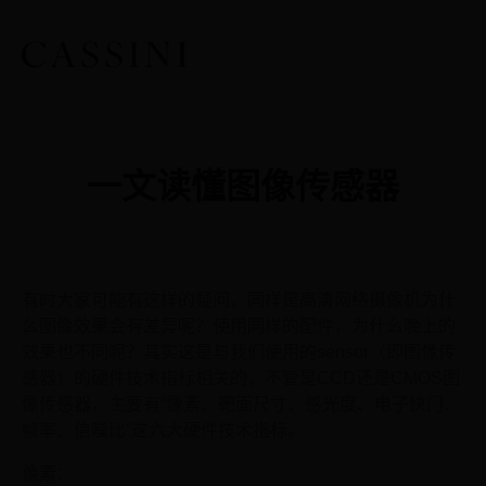
一文读懂图像传感器
有时大家可能有这样的疑问，同样是高清网络摄像机为什
么图像效果会有差异呢？使用同样的配件，为什么晚上的
效果也不同呢？其实这是与我们使用的sensor（即图像传
感器）的硬件技术指标相关的，不管是CCD还是CMOS图
像传感器，主要有“像素、靶面尺寸、感光度、电子快门、
帧率、信噪比”这六大硬件技术指标。
像素：