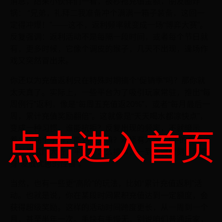
消息，结果小伙伴们一看，被秒抢充值金额，朋友圈炸
锅： “兄弟，礼拜二我准备冲个满满一箱子装备，这回一
定得冲爆！”——这不，返利频率就变成一场“博弈大赛”。
反复强调：返利活动不是每隔一段时间，或者每个节日就
有，更多时候，它像个调皮的猴子，几天不出现，逢场作
戏又突然冒出来。
你还以为充值返利只在特殊时期搞个“促销季”吗？那你就
太天真了。实际上，一些平台为了吸引玩家常驻，推出“每
周例行”返利，像是“每周五充值返20%”，或者“每月最后一
周，累计充值奖励翻倍”。这就像是“天天喝水都凉快点”，
变成一种习惯，谁能抗拒？反复出现的频率，不就暗示
点击进入首页
着：你充个手游，能划得来嘛？难怪有人说，CF的充值返
利就像抠门大爷，平时不怎么搞事，一到关键时刻，就变
身“发放优惠的怪兽”。
当然，也有一些更“高阶”的玩法，比如“累计充值返利”活
动。也就是说，你在某段时间累积充值达到一定额度，会
获得超级奖励。这样的活动时间跨度更长，从一周到一个
月，甚至半年一次。手快有手慢无，别说咱们普通玩家，