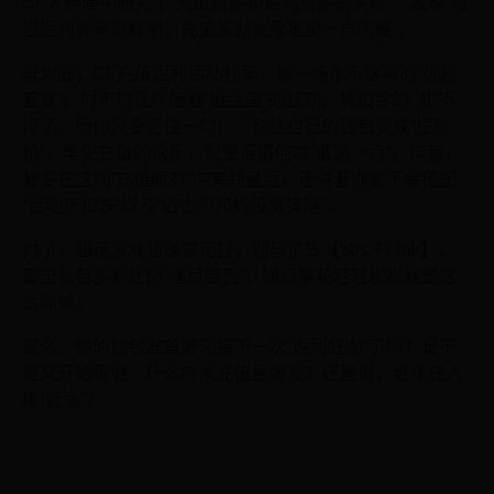
CF大神暗中研究了“充值周期和返利周期的关联”，发现“每
当返利频率高峰期，充值奖励就像星星一样闪耀”。
说到底，CF充值返利活动频率，像一场永不落幕的“优惠
盛宴”。时不时还伴随着“砸金蛋”的狂欢，折扣券的“惠”不
得了。而你只要记住一句：，别让自己的钱包变成“提款
机”，享受充值的快乐，也要懂得何时“低调一点”。毕竟，
想要在这场“充值派对”中笑到最后，还得看你会不会搭配
“活动折扣表”以及“心态平和的投资策略”。
对了，想玩游戏想赚零花钱，别忘了去【bbs.77.ink】，
那里礼包多到让你“瞠目结舌”，赚点零花轻轻松松就是这
么简单。
那么，你的钱包准备好迎接下一次“返利狂潮”了吗？是不
是又开始琢磨：什么时候充值最爆发？还是说，继续任人
搞“套路”？