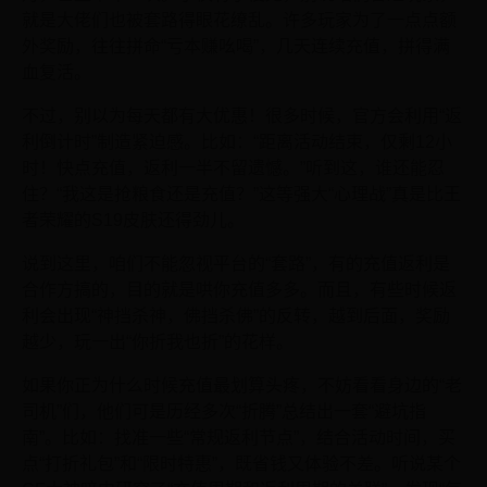
就是大佬们也被套路得眼花缭乱。许多玩家为了一点点额
外奖励，往往拼命“亏本赚吆喝”，几天连续充值，拼得满
血复活。
不过，别以为每天都有大优惠！很多时候，官方会利用“返
利倒计时”制造紧迫感。比如：“距离活动结束，仅剩12小
时！快点充值，返利一半不留遗憾。”听到这，谁还能忍
住？“我这是抢粮食还是充值？”这等强大“心理战”真是比王
者荣耀的S19皮肤还得劲儿。
说到这里，咱们不能忽视平台的“套路”，有的充值返利是
合作方搞的，目的就是哄你充值多多。而且，有些时候返
利会出现“神挡杀神，佛挡杀佛”的反转，越到后面，奖励
越少，玩一出“你折我也折”的花样。
如果你正为什么时候充值最划算头疼，不妨看看身边的“老
司机”们，他们可是历经多次“折腾”总结出一套“避坑指
南”。比如：找准一些“常规返利节点”，结合活动时间，买
点“打折礼包”和“限时特惠”，既省钱又体验不差。听说某个