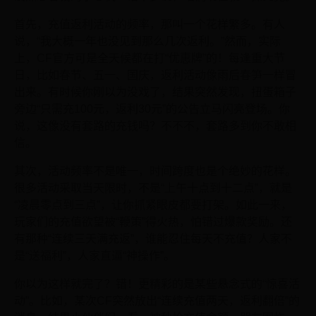
首先，充值返利活动的频率，那叫一个花样繁多。有人
说，“我大概一年也没见到那么几次返利。”然而，实际
上，CF官方可是全天候都在打“优惠牌”的！每逢重大节
日，比如春节、五一、国庆，返利活动像雨后春笋一样冒
出来。有时候你刚以为没戏了，结果突然发现，扭蛋箱子
旁边“只需充100元，返利30元”的公告立马闪亮登场。你
说，这像没有套路的充钱吗？不不不，套路多到你不敢相
信。
其次，活动频率不是唯一，时间跨度也是个绝妙的花样。
很多活动采取当天限时，不是“上午十点到十二点”，就是
“凌晨零点到三点”，让你抓紧眼皮都要打架。如此一来，
玩家们的充值欲望被“鞭策”得火热，怕错过爆款奖励。还
有那种“连续三天满充返”，谁能忍住每天不充值？人家不
是“送福利”，人家直逼“神操作”。
你以为这样就完了？错！更精彩的是某些悬念式的“惊喜活
动”。比如，某次CF突然放出“连续充值两天，返利翻倍”的