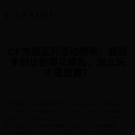
CF充值返利活动频率：套路
多到让你眼花缭乱，怎么玩
才最划算？
大家好啊，今天咱们来说说CF（穿越火线）里的充值返利
活动频率，这可是玩家们的心头宝儿。不管你是打算氪一
波豪车，还是每天蹭点小福利，了解这些返利背后的套
路，才能让你的钱包更“硬核”。毕竟，贵在精打细算，谁
没点想省钱的小心机？话不多说，咱们现在就一探究竟。