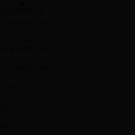
的文件，指导工作人员如
希望被录音做为证据。
职造成巨额损失、违法犯
为。员工离职时，企业就
在职期间的真实工作情况
散，免得背景调查时被人
合同期结束。
每满一年，计为一个月，
的『N+1』方案，往往
N变为2N。