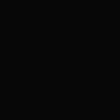
以N的基数不是按照员工的工资基数计算的，而是按照前十二月
外的奖金，那么这个数字应该比员工的工资基数略高。但是，这
商离职的员工大致就可以估计得到自己应得补偿金是多少了。
，保护企业的利益无可厚非，但同时，HR也应当承担起护员工
工管理时，HR应该有责任，有良知地对这些行为提出意见，要
如同上述的两位那样，完全站在员工利益的对立面，那真是这个
的真正意义。
yright © 2088 世界杯什么时候_法国世界杯 - sjysqn.com All Rights Reser