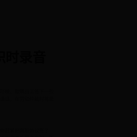
职时录音
吓唬、欺瞒员工签下一些
谈话，在劳动仲裁时将是
『你赶紧把离职协议签了