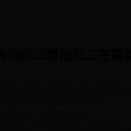
有的企业害怕员工在离
少补偿，甚至逃避补偿，利用一些员工对于法律规定的不熟悉，
承担的责任。因此，与员工做离职谈话时，如果被员工录下这些
业的违法违纪行为，这当然是对企业相当不利的。
的真实案例，也是HR在离职谈话中吓唬员工。
进行离职谈话，并且提出了离职补偿方案。HR是这样表达的：