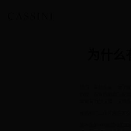
为什么
然而，有些企业，为了减
协议，借以逃避自己应当
非常有力的证据，证明企
我遇到过一个才发生不久
某外企的HR突然和员工