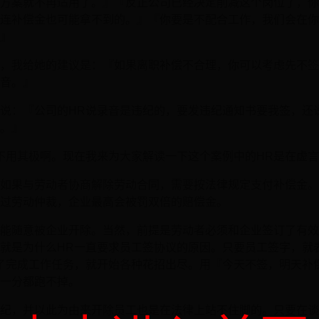
方案就不再适用了。』『反正公司已经决定削减这个岗位了，你
连补偿金也可能拿不到的。』『你要是不配合工作，我们会在你
』
，我给她的建议是：『如果离职补偿不合理，你可以考虑先不签
音。』
说：『公司的HR说录音是违纪的，要发违纪通知书要我签，还
。』
不用其极啊。现在我来为大家解读一下这个案例中的HR是在虚
如果与劳动者协商解除劳动合同，需要按法律规定支付补偿金。
过劳动仲裁，企业最高会被罚双倍的赔偿金。
能随意被企业开除。当然，前提是劳动者必须和企业签订了有效
就是为什么HR一直要求员工签协议的原因。只要员工签字，就
了完成工作任务，就开始各种花招出尽。用『今天不签，明天补
一分都跑不掉。
纪，并以此为由来开除员工也是在法律上站不住脚的。只要在谈