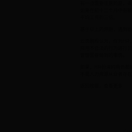
有一点需要注意的是，乘
如果在前十二个月中有额
平均工资的三倍。
基于以上的原则，遇到协
云逸鹏程认为，作为HR
择用不合法的行为进行员
管理需要做到的事情。
如果，HR扮演的角色都
不是人力资源从业者存在
返回搜狐，查看更多
Cop