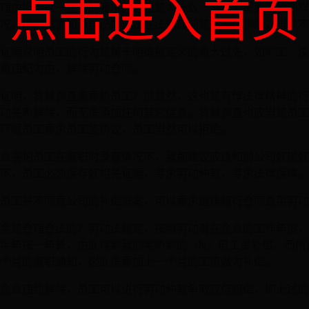
点击进入首页
理由拒绝这一正当的要求。这也是为什么『海信』需要下发那样
况。他们其实知道自己的说法在法律面前是站不住脚的，当然不
证据说明员工的行为是属于明确被定义的重大过失，如旷工、渎
重违纪为由，解除劳动合同。
证明，背景调查来要胁员工？很显然，这也是有悖法律精神的行
动关系解除，而无需添加任何其它信息。背景调查也应当是员工
吓唬员工要求员工签协议，员工当然可以拒绝。
业害怕员工在离职时录音情况下，我都建议应该和前公司好聚好
下，员工必须保存好相关证据，寻求劳动仲裁，寻求法律保障。
员工并不同意公司的补偿方案，可以要求继续履行合同直至劳动
金是合理合法的？劳动法规定，按照劳动者在企业的工作年限，
半年按一年算，由此得到我们常听到的『N』倍工资补偿。而所谓
个月的离职通知，因此需要加上一个月的工资做为补偿。
企业违约解除，员工可以进行劳动仲裁争取双倍赔偿，即上述的