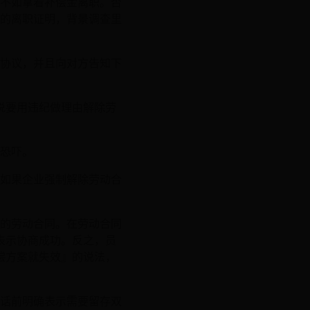
不如拿着补偿金离职。否
的离职证明，背景调查里
协议，并且向对方告知下
说要用违纪做理由解除劳
言恐吓。
如果企业强制解除劳动合
的劳动合同。在劳动合同
表示协商成功。反之，员
偿方案就失效』的说法，
话前明确表示需要留存双