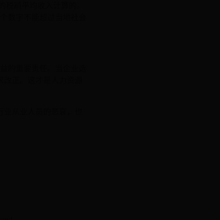
的税前平均收入计算的。
个数字不能超过当地社会
利益的重要责任。当企业选
求改正。这才是人力资源
行业从业人员的悲哀，也
ved.