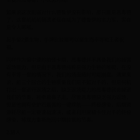
如果说这次削弱对什么德鲁伊没有影响，那只能是恶毒德
了，这套前前前朝遗老现在成为了德鲁伊的主力军，实在
是令人唏嘘。
起手留2费生物，手牌比较顺可以留生而平等和王者祝
福。
同样作为偏中速的拍怪卡组，恶毒德并不具备我们的超强
返场能力，但是由于恶毒德纯粹是强力生物的堆砌，在没
有平等一套的情况下，我们的场面随时可能崩盘。通常来
说，前三个回合的生物质量我们是不如对手的，但是伺机
打出一套进行返场之后，缺乏返场能力的恶毒德就会掉进
我们的节奏，被牵着鼻子走。尽管恶毒德缺乏强力返场，
但是他拥有全炉石最强的一键续航——终极感染，后期资
源耗尽前一定要速战速决，或者利用魔精卡住对手的终极
感染，将双方重新拖回中期拉锯的节奏。
2.猎人