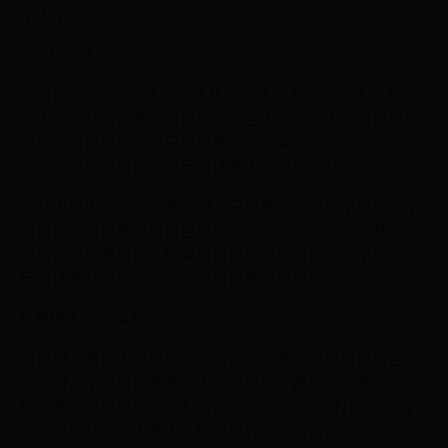
不大不小的一刀
5.玻璃骑士
本身作为一个443圣盾的随从，玻璃骑士就已经具有不小
的中期压制力，某些时候还能配合大宝剑在中期直接单刷
对手，可以说是下限已经很高，上限突破天际的单卡。还
有一个作用就是作为夺尸者体系中的圣盾随从。
实战中打出上限的次数有限，只是考虑下限也不是完全不
可替代，可以考虑用银色指挥官或者隐鳞药剂师（其实它
真的很强）来替代。如果对自己的血统有信心，不担心夺
尸者体系缺圣盾的同学，也可以考虑换成第二张破法。
6.魔精大师兹伊希
可以说，魔精大师是新版本与各个偶数卡组思路最契合的
一张牌，不论是偶数萨，术，还是骑，都能非常高效的利
用水晶。同样是6个水晶，在我们卡组中所能打出的价值
远比在控制卡组中要大。如何用好这张牌会在下文各职业