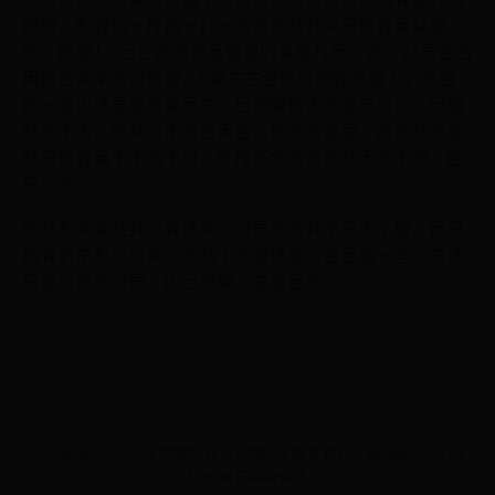
趋势，和我们一样抽一打一的奇数战其实是很容易缺解
的，断解1-2回合就很容易被我们直接打死。这个对局要活
用报告兵来防对撞器，5费左右要防好掷弹机器人，不要
被一波返场导致节奏尽失。后期魔精大师感觉没什么问题
就丢下去，限制对手的费用会让他非常难受。奇数战本身
就是很容易卡手的卡组，外挂任务的奇数战因为手牌-1更
是如此。
防战和突袭战并没有遇到。对局细节并不是太了解，但是
拥有斩杀和血刃剃刀的战士的解场能力会更强一些，总体
是偏劣势的对局。返回搜狐，查看更多
Copyright © 2088 世界杯什么时候_法国世界杯 - sjysqn.com All
Rights Reserved.