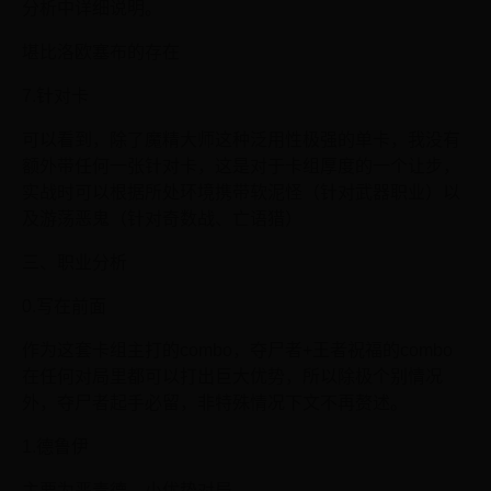
分析中详细说明。
堪比洛欧塞布的存在
7.针对卡
可以看到，除了魔精大师这种泛用性极强的单卡，我没有
额外带任何一张针对卡，这是对于卡组厚度的一个让步，
实战时可以根据所处环境携带软泥怪（针对武器职业）以
及游荡恶鬼（针对奇数战、亡语猎）
三、职业分析
0.写在前面
作为这套卡组主打的combo，夺尸者+王者祝福的combo
在任何对局里都可以打出巨大优势，所以除极个别情况
外，夺尸者起手必留，非特殊情况下文不再赘述。
1.德鲁伊
主要为恶毒德，小优势对局。