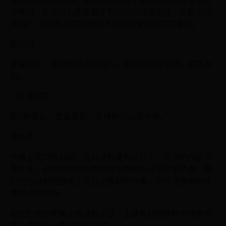
方断解，比较担心的是对手利用伺机待发进行一波较大的
解+返，在没有平等的情况下有可能使我们突然暴毙。
剽窃贼
数量极少，比较看对手的运气，而且我没有带软，劣势对
局。
7.萨满祭司
留2费随从，真银圣剑，手牌顺可以留平等。
偶数萨
大体上是均势对局，我并没有遇到过几个，可讲的内容不
算太多。对手可能会利用阴燃电鳗和火元素打出节奏，我
们也可以利用猛虎之灵打出我们的节奏，另外注意防好妖
术和卡利莫斯。
其他形态的萨满全程没有见过，主要有打脸萨和中速进化
萨，都是有一些优势的对局