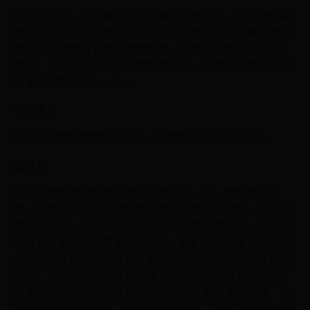
小优势对局。夺尸者站住可以直接劝退对手，而且我们中
期的很多高质量生物可以吸收大量直伤，部分圣盾生物也
可以降低爆炸符文对场面的影响，现在的节奏法没有1费
生物，前期我们比较容易掌握主动权。中期注意防范宇宙
异象+流星的返场combo。
4.圣骑士
起手留2费生物和真银圣剑，手牌顺可以留王者祝福。
偶数骑
主流的偶数骑通常会比我们这套更薄一些，偶数骑内战
中，谁的夺尸者可以疯狂输出就会占据极大优势，所以前
期保证频率，留好大宝剑砍夺尸者是非常重要的。双方都
没有夺尸者这样的节奏点的时候，我们可以凭借更高的厚
度慢慢建立优势，并且裸下的猛虎之灵对手几乎没有任何
办法，对方如果试图大量铺场，会被我们平等奉献返场，
如果保留资源空过，又有可能被剑龙或者机关枪返场。偶
数骑的清场能力很强，中期切记不要贪，要用不断的优势