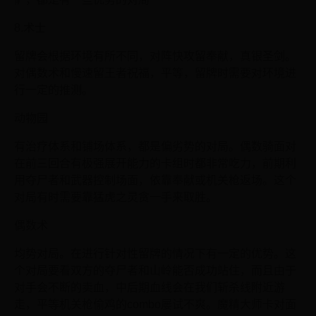
8.术士
留牌会根据环境有所不同，对阵快攻留奉献，真银圣剑。
对偶数术和慢速留王者祝福，平等，留牌时需要对环境进
行一定的推测。
动物园
有治疗体系和铺场体系，都是偏劣势的对局。偶数骑面对
在前三回合有极强展开能力的卡组时都非常吃力，前期利
用夺尸者和武器控制场面，依靠奉献或机关枪返场。这个
对局有时需要靠猛虎之灵贪一手来取胜。
偶数术
均势对局。在进行针对性留牌的情况下有一定的优势。这
个对局要看双方的夺尸者和山岭能否成功站住，而且由于
对手会不断的卖血，中后期血线会在我们斩杀线附近游
走，平等机关枪偷鸡的combo屡试不爽。魔精大师卡对面