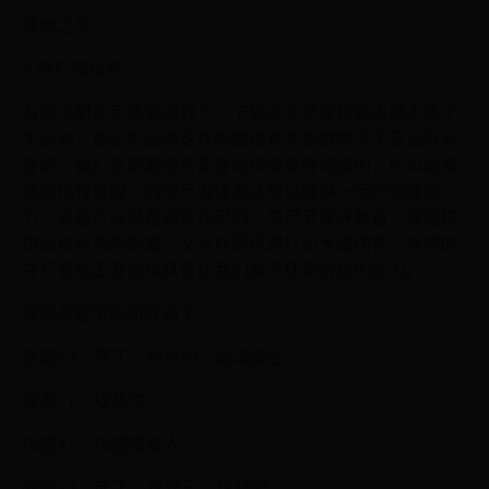
猛虎之灵
2.夺尸者体系
有的小朋友可能会问我了，下猛虎之灵挨揍等返场太疼了
怎么办？那么实战中这样的顾虑其实多数情况下是没有必
要的，我们在前期通常是要与快攻争夺场面的，所以血量
通常比较健康，而夺尸者体系还可以提供一定的恢复能
力，血量可以说是非常充足的。夺尸者攻守兼备，既能提
供比较可观的奶量，又可以靠风怒打出大量伤害。准时的
夺尸者贴王者祝福具有让我们赢下任何对局的能力。
提供关键字的组件如下：
圣盾×3：弗丁，坎格尔，玻璃骑士
吸血×1：坎格尔
风怒×1：风怒鹰身人
嘲讽×3：弗丁，巫妖王，塔林姆