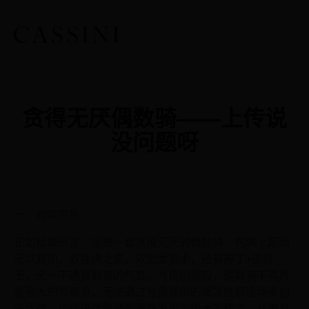
贪得无厌偶数骑——上传说
没问题呀
一、构筑简析
正如标题所言，这是一套贪得无厌的偶数骑，构筑上厚到
无以复加。双猛虎之灵，双剑龙骑术，还有弗丁+巫妖
王，无一不透露着贪的气息。号角削弱后，偶数骑不再具
备强大的节奏点，无法通过号角提供的爆发性解返场来创
造优势，这使得偶数骑的思路发生了很大的转变，从偏节