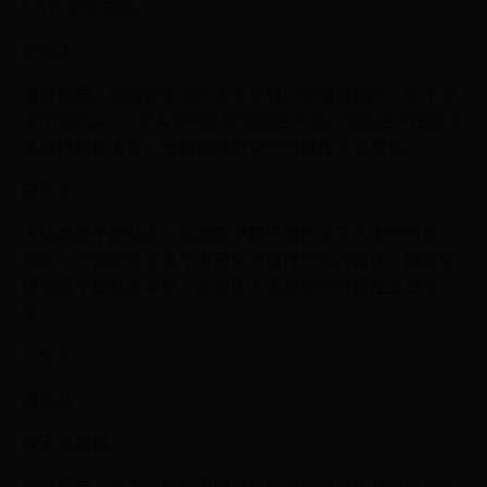
DK也非常关键。
控制术
劣势对局。纯防御姿态的术士是我们非常惧怕的，除了源
源不断的aoe，还有939这样的绝望之墙。而且由于控制术
卖血比偶数术慢，后期偷鸡斩杀的可能性也会更低。
快乐术
大体类似于控制术，区别在于快乐组件存在卡手的可能，
而另一方面却又多出了末日变节这样的强力清场，但是总
体相对于控制术来说，趁对手卡手抢死的可能性会更高一
些。
9.战士
奇数战
留王者祝福。
均势对局。各类限速器卡组纷纷挨刀使得奇数战有复苏的