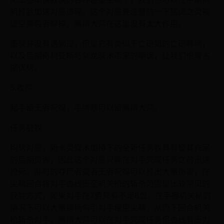
机打脸加速对局进程。这个对局要注意防一下猛虎之灵被
虚空撕裂者解掉，魔精大师在这里没有太大作用。
蛋骑并没有遇到过，但是它有类似于亡语猎的亡语赖场，
以及后期奇利亚斯与剑龙骑术带来的嘲讽，让我们很难占
据优势。
5.牧师
起手留王者祝福，手牌顺可以留魔精大师。
任务脏牧
均势对局。新卡灵媒术加持下的全新任务牧具有极其充足
的后期资源，因此这个对局只能在对手完成任务之前迅速
抢死。准时的夺尸者或者王者祝福可以打出大量伤害，在
尖啸回合将对手血线压至机关枪的斩杀范围是比较常见的
获胜方式，如果对手在7费只有不足8血，在手握机关枪的
情况下可以大量铺场勾引对手使用尖啸，从而下回合机关
枪斩杀对手。魔精大师可以在对手完成任务但血线有压力