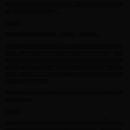
对局主要用来卡住对手的祖尔金，另外中后期记得防碾压
墙（特别是开橙武之后）。
亡语猎
小劣势局 起手留2费随从，破法者，真银圣剑。
对手具有极强的超展开能力，还有各种亡语来限制我们的
清场，我们面对其他卡组时的优点到了这里就成了一个容
易被利用的弱点。对局上，准时沉默对手的蛋可以创造极
大的节奏优势，利用这一机会可以迅速扩张场面一波带走
对手。魔精大师在这个对局里主要用来卡对手的冬灵或者
各种8费以上的大哥。
遇到对手极其天胡开局或者魔块装死传播灰熊，建议用巴
库换掉狼王。
中速猎
有传统中速猎和野兽中速猎之分。这两者对我们影响最大
的核心combo都是食腐土狼+魔泉山猫或放狗，因此放在