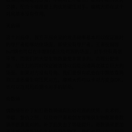
交换，配合卡组厚度上的优势碾压对手。魔精大师在这个
对局基本没有作用。
天启骑
这个对局中，我方开局充足的攻击频率基本可以保证准时
的夺尸者能够站住场面，即使没有夺尸者，王者祝福等
buff牌也可以在中期制造比较可观的场面，对手只有两张
平等，而我们的大型生物数量是非常多的，合理分配资
源，给压力的同时保证被清场以后能迅速再次建立巨大的
场面。如果对方没有号角，我们是很有机会在中期依靠两
到三波质量生物压死对方。魔精大师可以卡对方变身DK，
也可以在对局后期卡对手的斩杀。
奇数骑
偶数骑在补丁前打奇数骑就有比较可观的优势，炎术师，
奉献，复仇之怒，以及夺尸者和剑龙等嘲讽生物都是奇数
骑不愿意面对的。补丁后失去了等级提升，奇数骑就更加
无法撼动偶数骑的各种巨型生物了，我们也可以在中期伺