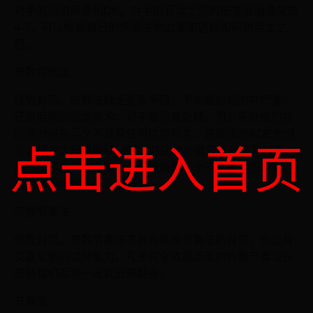
对手的烈焰风暴和DK。对手的巨龙之怒的伤害范围通常是
4-7，可以根据自己的场面生物血量来选择如何防巨龙之
怒。
奇数控制法
优势对局。奇数法缺乏变形手段，不论是前期的夺尸者，
还是后期的剑龙骑术，对手都很难处理。而对手升级的技
能面对报告兵又不具有任何优势可言。奇数法的AOE也很
点击进入首页
少，巨龙之怒只能打5或7，除此之外就只有烈焰风暴了。
部分法师会带冲击波，这可能会是一个不大不小的隐患，
有资本的时候可以适当防范。
奇数节奏法
优势对局。奇数节奏法不具有常规节奏法的直伤，也没有
艾露尼斯的过牌能力，几乎完全依靠场面的奇数节奏法只
要被我们返场一波就很难翻身。
节奏法