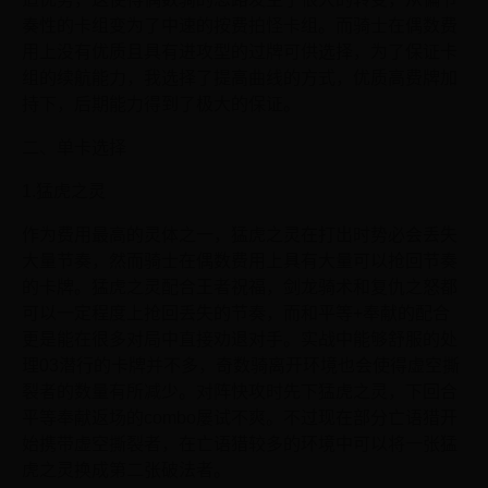
奏性的卡组变为了中速的按费拍怪卡组。而骑士在偶数费
用上没有优质且具有进攻型的过牌可供选择，为了保证卡
组的续航能力，我选择了提高曲线的方式，优质高费牌加
持下，后期能力得到了极大的保证。
二、单卡选择
1.猛虎之灵
作为费用最高的灵体之一，猛虎之灵在打出时势必会丢失
大量节奏，然而骑士在偶数费用上具有大量可以抢回节奏
的卡牌。猛虎之灵配合王者祝福，剑龙骑术和复仇之怒都
可以一定程度上抢回丢失的节奏，而和平等+奉献的配合
更是能在很多对局中直接劝退对手。实战中能够舒服的处
理03潜行的卡牌并不多，奇数骑离开环境也会使得虚空撕
裂者的数量有所减少。对阵快攻时先下猛虎之灵，下回合
平等奉献返场的combo屡试不爽。不过现在部分亡语猎开
始携带虚空撕裂者，在亡语猎较多的环境中可以将一张猛
虎之灵换成第二张破法者。