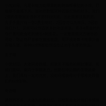
小优对局。凡是有能力处理准时的荆棘帮暴徒的卡组，打
贼都不会落下风。面对奇数贼这种武器控场的对手，我们
2费的生物就显得并不是特别优质，因此需要注意的是，
先手手里只有一张2费生物时，2回合可以先转兵，3回合
再打2+1，这样可以创造更多的攻击频率。先手4费准时的
夺尸者可能会吃到硬币+刺杀花，一定要观察对方硬币的
用处，防止夺尸者被吃直接崩盘。现环境奇数卡组很少会
带猫头鹰，各种buff牌都能创造出让对手头疼的场面。
王子贼
小优对局。大体同奇数贼，但是王子贼的前期较薄弱，和
我们类似，偏向于中期发力，但是在中后期的生物质量
上，我们具有一定的优势，没有闷棍使得对手很难处理我
们的buff生物。
奇迹贼
遇到的不多，大体为均势对局。闷棍刺骨会对我们中期场
面造成很大的影响，但是我们源源不断的场面很容易使对