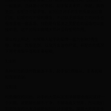
一起来讲。总体是小劣势局，起手留炎术师，奉献，真银
圣剑，有配合可留平等。前3回合对手的生物质量远比我
们高，后期也有不俗的爆发，不过缺乏解场能力的对手也
很容易被一套返场，特别是有猛虎之灵配合的返场可以直
接劝退。这个对局中魔精大师并没有任何作用。
那么综上所述，对阵猎人起手的留牌一般为各种2费生
物，奉献，真银圣剑，以及万金油夺尸者。有配合的情况
下再考虑留平等和王者祝福。
3.法师
各种形态的法师数量差不多，起手留2费随从，王者祝福
和真银圣剑。
控制法
均势偏优的对局。对手的大型AOE和单解都会面对这样一
个问题，就是解也解不干净，不解场面又很疼，所以我们
制造场面的出发点就是如何让对手难受。魔精大师用来卡