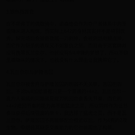
3.银色指挥官
在不带弗丁的偶数骑中，诺森德会作为夺尸者体系中的圣
盾随从进入构筑，而实际上642的身材其实并不是特别优
秀，解完场后会被奇数贼一刀剁掉，会被阴燃电鳗点掉，
而它作为斩杀的表现又不如复仇之怒。而且由于这套牌并
没有携带瓦兰奈尔，也就没有8/4冲锋的梦想了，所以不缺
圣盾随从的情况下，也就没有什么理由让我携带它了。
4.瓦兰奈尔与萨隆苦囚
瓦兰奈尔被舍弃与萨隆苦囚的削弱不无关联，苦囚削弱
后，不论buff加给谁都只是一个普通的+4+2。瓦兰奈尔一
直为人诟病的问题就是提刀的回合会丢失节奏，而它的
+4+2抢回节奏的能力并不如猛虎之灵，所以同样作为让节
奏以获得后续强度的单卡，我选择了猛虎之灵，而不是瓦
兰奈尔。萨隆苦囚不再能够配合橙武以后，作为4费的2攻
生物，中期极其缺乏交换能力的它也被踢出了构筑。