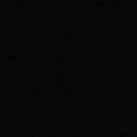
的时候打出，使他不能588+灵媒术回手，再伺机依靠后期
的大型生物将对手的第二个血条打空。
野猪牧
小优势对局。野猪牧的前中期和脏牧类似，前期只能丢各
种亡语过牌，解场通常只有群体狂乱和心灵尖啸，准时的
夺尸者几乎可以直接宣判对手的死刑，利用报告兵控制场
面解掉他的生物，保证中期造出大生物进行输出。尽管对
手不像脏牧那样可以回手任务奖励，但是40点血量能够为
他收集combo组件拖延足够的时间，魔精大师可以限制对
手启动，对手7key牌（猪，实验体，翻倍，翻转，哀黄
+梦魇共3张）时启动需要9费，8key牌（哀黄+梦魇共4
张）启动只需要7费，注意对手有没有卖掉一些多余的
combo组件，关注对手手中卡住一直不出的牌，可以大致
推测对手combo的完成度。
克隆展牧
优势局。对手卡手时我们很容易迅速平推对手，如果遇到