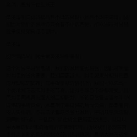
必须，要有一位巫妖王
法术猎和亡语猎都具有不低的强度，还有不少中速猎。我
们面对他们的留牌方式会有不小的差距，所以通过对局思
路来反推如何起手留牌。
法术猎
均势偏优局，起手留炎术师和奉献。
这个对局中越到后期，我们的返场能力越强，因此越晚面
对对手的法术翡翠，我们赢面越大。对手如果前期有明显
的开四狼的征兆，在手握奉献的情况下，我们可以先压一
个炎术师下去卡对手的节奏，让对手解与不解都难受。然
而对手同样具有强大的后期能力，不论是伦鲁迪洛尔和DK
提供的手牌资源，还是祖尔金提供的场面资源，都是非常
令人头疼的。不过法术猎缺乏强力返场，中期几乎无法做
到同时解+返，一旦我们抓住机会把场面控制住，就可以
用大量的buff和清场牌迅速奠定优势。所以我们必须在对
手打出长期的资源优势之前，速战速决。魔精大师在这个