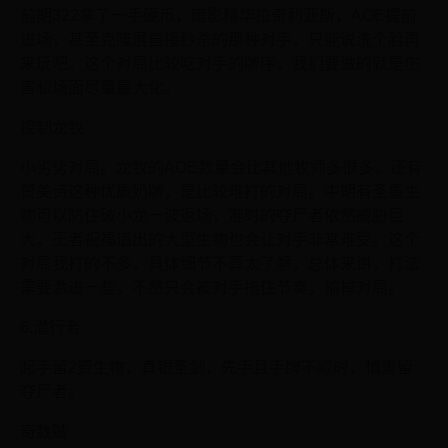
前期322拿了一手硬币，暗影精华拉奇利亚斯，AOE提前
进场，甚至克隆展直接秒杀的那种对手，只能说洗个脸再
来玩吧。这个对局比较吃对手的牌序，我们要做的就是伤
害和场面尽量最大化。
控制龙牧
小劣势对局。龙牧的AOE数量会比其他牧师多很多，还有
赞美诗这种优质奶牌，是比较难打的对局。中期有圣盾生
物可以防住破小龙一波返场，准时的夺尸者依然威胁巨
大，王者祝福造出的大型生物也会让对手非常难受。这个
对局我打的不多，具体细节不算太了解，总体来讲，打法
需要激进一些，不然只会被对手拖住节奏，输掉对局。
6.潜行者
起手留2费生物，真银圣剑，先手且手牌不顺时，慎重留
夺尸者。
奇数贼