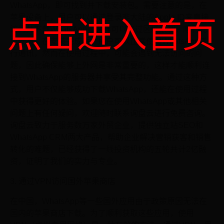
WhatsApp，即可找到并下载安装包。需要注意的是，在
苹果设备上，用户可以通过登录非大陆的Apple ID来直接
点击进入首页
访问并下载WhatsApp，这样可以绕过区域限制，顺利完
成安装。在安装完成后，用户可以正常使用WhatsApp进
行通讯，然而在使用过程中，可能会遇到无法访问的问
题，因此确保能够上外网是非常重要的，这样才能顺利连
接到WhatsApp的服务器并享受其完整功能。通过这种方
式，用户不仅能够成功下载WhatsApp，还能在使用过程
中获得更好的体验。如果您在使用WhatsApp或其他相关
问题上有任何疑问，欢迎随时联系询盘云进行免费咨询。
询盘云致力于服务数万家外贸企业，提供独立站SEO和
WhatsApp CRM两大产品，帮助企业解决营销获客和销售
转化的难题，已经获得了一线投资机构的五轮共计2亿融
资，证明了我们的实力与专业。
3. 通过VPN访问国外苹果商店
在中国，WhatsApp等一些国外应用由于政策原因无法在
国内的苹果商店下载。为了顺利获取这些应用，使用