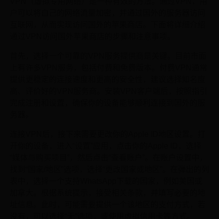
VPN（虚拟专用网络）是一种有效的方法。通过VPN，用
户可以将自己的网络流量加密，并通过国外的服务器访问
互联网，从而实现访问国外的苹果商店。下面将详细介绍
通过VPN访问国外苹果商店的步骤和注意事项。
首先，选择一个可靠的VPN服务提供商是关键。目前市面
上有许多VPN服务，包括付费和免费版本。付费VPN通常
提供更稳定的连接速度和更高的安全性，建议选择知名度
高、评价好的VPN服务商。安装VPN客户端后，按照指引
完成注册和设置，确保你的设备能够顺利连接到国外的服
务器。
连接VPN后，接下来需要更改你的Apple ID地区设置。打
开你的设备，进入“设置”应用，点击你的Apple ID，选择
“媒体与购买项目”，然后点击“查看账户”。在账户设置中，
找到“国家/地区”选项，选择“更改国家或地区”。在弹出的列
表中，选择一个支持WhatsApp下载的国家，例如美国或
加拿大。根据系统提示，接受相关条款，并填写必要的地
址信息。此时，可能需要提供一个该地区的支付方式，若
没有，可以选择“无”选项，或使用虚拟信用卡等方式。